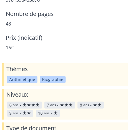
Nombre de pages
48
Prix (indicatif)
16€
Thèmes
Arithmétique
Biographie
Niveaux
6
-
★
★
★
★
7
-
★
★
★
8
-
★
★
ans
ans
ans
9
-
★
★
10
-
★
ans
ans
Type de document