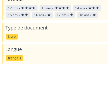
12
-
★
★
★
★
13
-
★
★
★
★
14
-
★
★
★
ans
ans
ans
15
-
★
★
16
-
★
17
-
★
18
-
★
ans
ans
ans
ans
Type de document
Livre
Langue
français