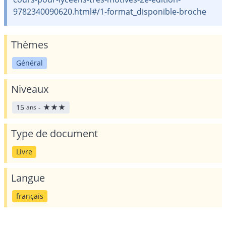
9782340090620.html#/1-format_disponible-broche
Thèmes
Général
Niveaux
15
-
★
★
★
ans
Type de document
Livre
Langue
français