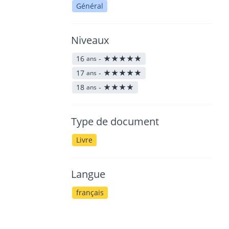
Général
Niveaux
16
-
★
★
★
★
★
ans
17
-
★
★
★
★
★
ans
18
-
★
★
★
★
ans
Type de document
Livre
Langue
français