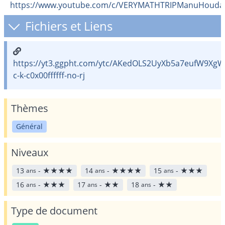
https://www.youtube.com/c/VERYMATHTRIPManuHoudar
Fichiers et Liens
https://yt3.ggpht.com/ytc/AKedOLS2UyXb5a7eufW9Xg
c-k-c0x00ffffff-no-rj
Thèmes
Général
Niveaux
13
-
★
★
★
★
14
-
★
★
★
★
15
-
★
★
★
ans
ans
ans
16
-
★
★
★
17
-
★
★
18
-
★
★
ans
ans
ans
Type de document