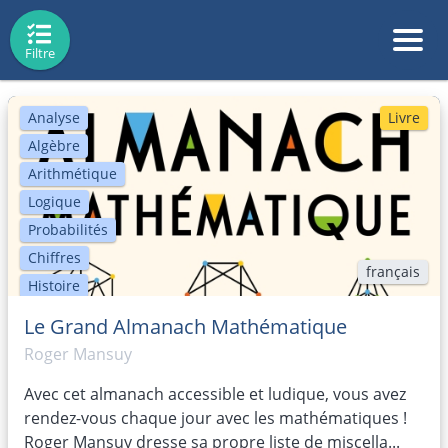
Filtre
Analyse
Livre
Algèbre
Arithmétique
Logique
Probabilités
Chiffres
français
Histoire
Biographie
Le Grand Almanach Mathématique
FemmesDeSciences
Roger Mansuy
Art
Avec cet almanach accessible et ludique, vous avez
calcul mental
rendez-vous chaque jour avec les mathématiques !
Politique
Roger Mansuy dresse sa propre liste de miscella...