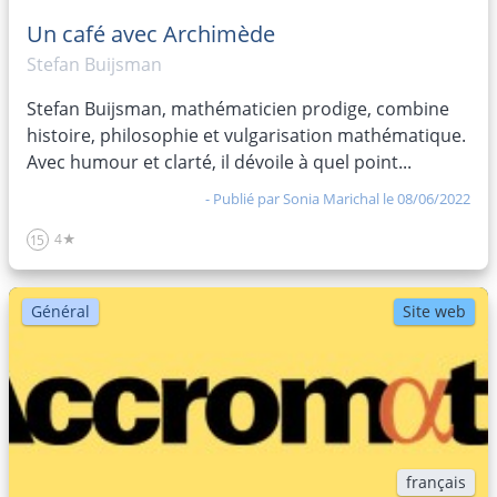
Un café avec Archimède
Stefan Buijsman
Stefan Buijsman, mathématicien prodige, combine
histoire, philosophie et vulgarisation mathématique.
Avec humour et clarté, il dévoile à quel point...
- Publié par
Sonia Marichal
le 08/06/2022
4★
15
Général
Site web
français