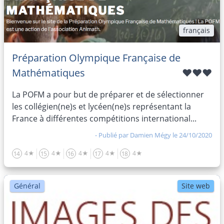
français
Préparation Olympique Française de
Mathématiques
♥♥♥
La POFM a pour but de préparer et de sélectionner
les collégien(ne)s et lycéen(ne)s représentant la
France à différentes compétitions international...
- Publié par
Damien Mégy
le 24/10/2020
4★
4★
4★
4★
4★
14
15
16
17
18
Général
Site web