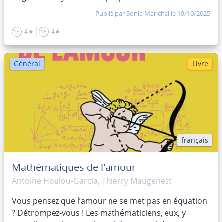
- Publié par
Sonia Marichal
le 19/10/2025
4★
4★
15
16
Général
Livre
français
Mathématiques de l'amour
Antoine Houlou-Garcia, Thierry Maugenest
Vous pensez que l’amour ne se met pas en équation
? Détrompez-vous ! Les mathématiciens, eux, y