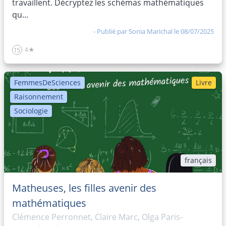
travaillent. Décryptez les schémas mathématiques
qu...
- Publié par
Sonia Marichal
le 08/07/2025
4★
15
FemmesDeSciences
Livre
Raisonnement
Sociologie
français
Matheuses, les filles avenir des
mathématiques
Clémence Perronnet, Claire Marc, Olga Paris-