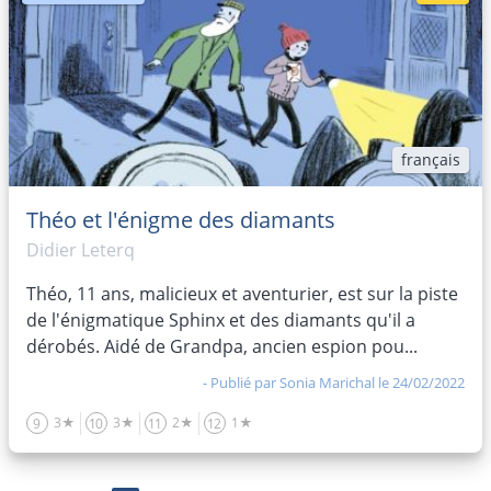
français
Théo et l'énigme des diamants
Didier Leterq
Théo, 11 ans, malicieux et aventurier, est sur la piste
de l'énigmatique Sphinx et des diamants qu'il a
dérobés. Aidé de Grandpa, ancien espion pou...
- Publié par
Sonia Marichal
le 24/02/2022
3★
3★
2★
1★
9
10
11
12