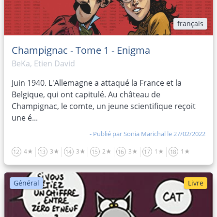
français
Champignac - Tome 1 - Enigma
BeKa, Etien David
Juin 1940. L'Allemagne a attaqué la France et la
Belgique, qui ont capitulé. Au château de
Champignac, le comte, un jeune scientifique reçoit
une é...
- Publié par
Sonia Marichal
le 27/02/2022
4★
3★
3★
2★
3★
1★
1★
12
13
14
15
16
17
18
Général
Livre