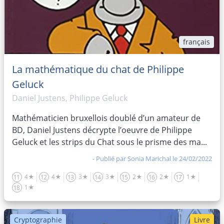
français
La mathématique du chat de Philippe
Geluck
Daniel Justens, Philippe Geluck
Mathématicien bruxellois doublé d’un amateur de
BD, Daniel Justens décrypte l’oeuvre de Philippe
Geluck et les strips du Chat sous le prisme des ma...
- Publié par
Sonia Marichal
le 24/02/2022
4★
4★
3★
3★
2★
2★
1★
11
12
13
14
15
16
17
1★
18
Cryptographie
Livre