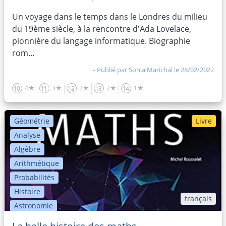
Un voyage dans le temps dans le Londres du milieu
du 19ème siècle, à la rencontre d'Ada Lovelace,
pionnière du langage informatique. Biographie
rom...
- Publié par
Sonia Marichal
le 28/02/2022
4★
3★
2★
2★
1★
10
11
12
13
14
Géométrie
Livre
Analyse
Algèbre
Arithmétique
Probabilités
Histoire
français
Astronomie
FemmesDeSciences