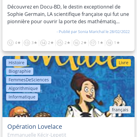
Découvrez en Docu-BD, le destin exceptionnel de
Sophie Germain, LA scientifique française qui fut une
pionnière pour ouvrir la porte des mathématiq...
- Publié par
Sonia Marichal
le 28/02/2022
4★
3★
2★
2★
2★
1★
1★
12
13
14
15
16
17
18
Histoire
Livre
Biographie
FemmesDeSciences
Algorithmique
Informatique
français
Opération Lovelace
Emmanuelle Kécir-Lepetit