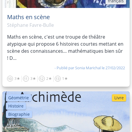
français
Maths en scène
Stéphane Favre-Bulle
Maths en scène, c'est une troupe de théâtre
atypique qui propose 6 histoires courtes mettant en
scène des connaissances… mathématiques bien sûr
! D...
- Publié par
Sonia Marichal
le 27/02/2022
3★
3★
2★
1★
10
11
12
13
Géométrie
Livre
Histoire
Biographie