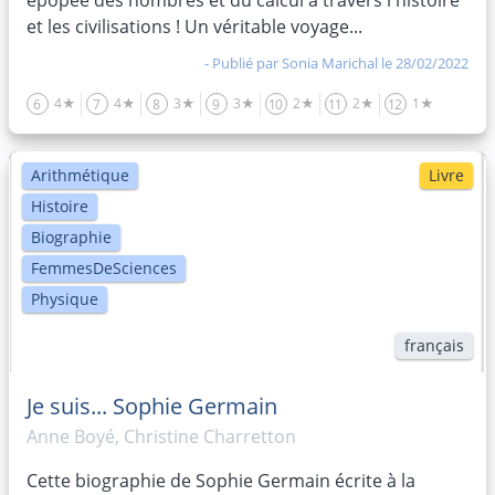
épopée des nombres et du calcul à travers l'histoire
et les civilisations ! Un véritable voyage...
- Publié par
Sonia Marichal
le 28/02/2022
4★
4★
3★
3★
2★
2★
1★
6
7
8
9
10
11
12
Arithmétique
Livre
Histoire
Biographie
FemmesDeSciences
Physique
français
Je suis... Sophie Germain
Anne Boyé, Christine Charretton
Cette biographie de Sophie Germain écrite à la