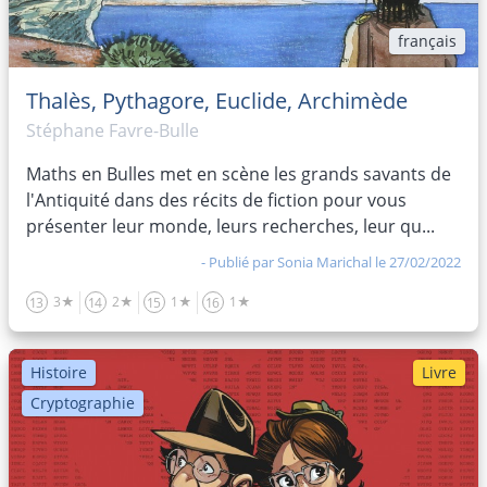
français
Thalès, Pythagore, Euclide, Archimède
Stéphane Favre-Bulle
Maths en Bulles met en scène les grands savants de
l'Antiquité dans des récits de fiction pour vous
présenter leur monde, leurs recherches, leur qu...
- Publié par
Sonia Marichal
le 27/02/2022
3★
2★
1★
1★
13
14
15
16
Histoire
Livre
Cryptographie