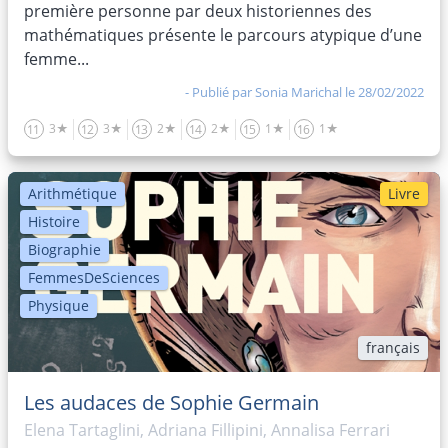
première personne par deux historiennes des
mathématiques présente le parcours atypique d’une
femme...
- Publié par
Sonia Marichal
le 28/02/2022
3★
3★
2★
2★
1★
1★
11
12
13
14
15
16
Arithmétique
Livre
Histoire
Biographie
FemmesDeSciences
Physique
français
Les audaces de Sophie Germain
Elena Tartaglini, Adriana Fillipini, Annalisa Ferrari