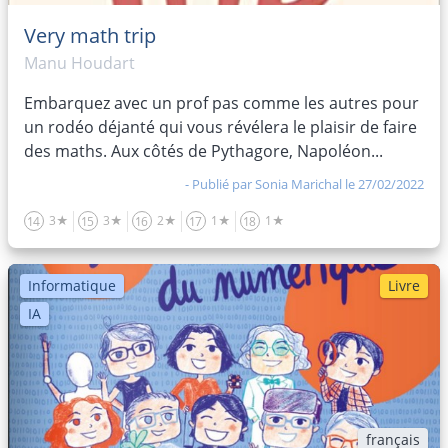
Very math trip
Manu Houdart
Embarquez avec un prof pas comme les autres pour
un rodéo déjanté qui vous révélera le plaisir de faire
des maths. Aux côtés de Pythagore, Napoléon...
- Publié par
Sonia Marichal
le 27/02/2022
3★
3★
2★
1★
1★
14
15
16
17
18
Informatique
Livre
IA
français