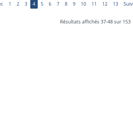
ec
1
2
3
4
5
6
7
8
9
10
11
12
13
Suiv
Résultats affichés 37-48 sur 153