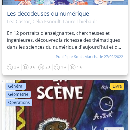
Les décodeuses du numérique
Lea Castor, Celia Esnoult, Laure Thiebault
En 12 portraits d'enseignantes, chercheuses et
ingénieures, découvrez la richesse des thématiques
dans les sciences du numérique d'aujourd'hui et d...
- Publié par
Sonia Marichal
le 27/02/2022
3★
3★
2★
1★
1★
12
13
14
15
16
Général
Livre
Géométrie
Opérations