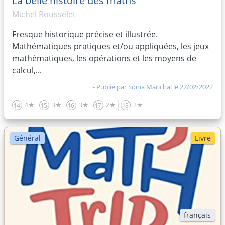
La belle histoire des maths
Numération
Michel Rousselet
Informatique
Fresque historique précise et illustrée.
Cryptographie
Mathématiques pratiques et/ou appliquées, les jeux
Art
mathématiques, les opérations et les moyens de
calcul,...
- Publié par
Sonia Marichal
le 27/02/2022
4★
3★
3★
2★
2★
14
15
16
17
18
Général
Livre
français