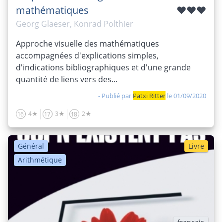
mathématiques
♥♥♥
Georg Glaeser, Konrad Polthier
Approche visuelle des mathématiques
accompagnées d'explications simples,
d'indications bibliographiques et d'une grande
quantité de liens vers des...
- Publié par
Patxi Ritter
le 01/09/2020
4★
3★
2★
16
17
18
Général
Livre
Arithmétique