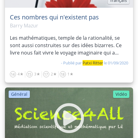
français
Ces nombres qui n'existent pas
Barry Mazur
Les mathématiques, temple de la rationalité, se
sont aussi construites sur des idées bizarres. Ce
livre nous fait vivre le voyage imaginaire qui a...
- Publié par
Patxi Ritter
le 01/09/2020
4★
3★
2★
1★
14
15
17
18
Général
Vidéo