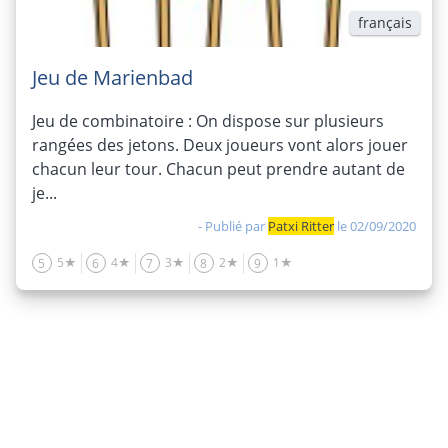
français
Jeu de Marienbad
Jeu de combinatoire : On dispose sur plusieurs
rangées des jetons. Deux joueurs vont alors jouer
chacun leur tour. Chacun peut prendre autant de
je...
- Publié par
Patxi Ritter
le 02/09/2020
5★
4★
3★
2★
1★
5
6
7
8
9