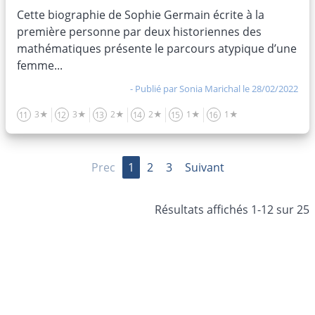
Cette biographie de Sophie Germain écrite à la
première personne par deux historiennes des
mathématiques présente le parcours atypique d’une
femme...
- Publié par
Sonia Marichal
le 28/02/2022
3★
3★
2★
2★
1★
1★
11
12
13
14
15
16
Prec
1
2
3
Suivant
Résultats affichés 1-12 sur 25