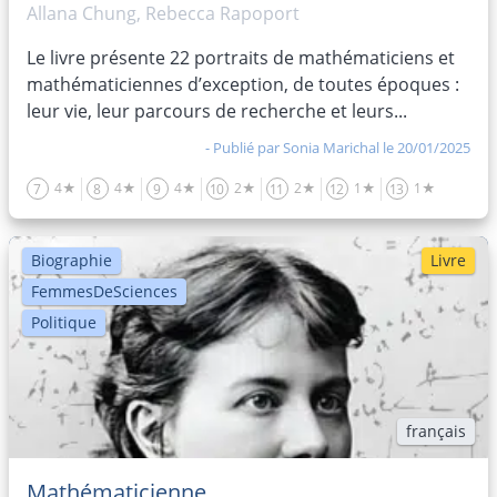
Allana Chung, Rebecca Rapoport
Le livre présente 22 portraits de mathématiciens et
mathématiciennes d’exception, de toutes époques :
leur vie, leur parcours de recherche et leurs...
- Publié par
Sonia Marichal
le 20/01/2025
4★
4★
4★
2★
2★
1★
1★
7
8
9
10
11
12
13
Biographie
Livre
FemmesDeSciences
Politique
français
Mathématicienne