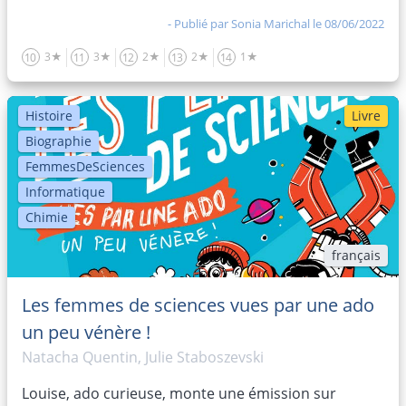
- Publié par
Sonia Marichal
le 08/06/2022
3★
3★
2★
2★
1★
10
11
12
13
14
Histoire
Livre
Biographie
FemmesDeSciences
Informatique
Chimie
français
Les femmes de sciences vues par une ado
un peu vénère !
Natacha Quentin, Julie Staboszevski
Louise, ado curieuse, monte une émission sur