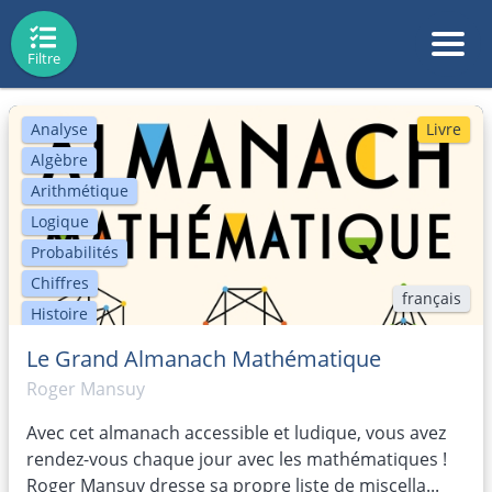
Filtre
Analyse
Livre
Algèbre
Arithmétique
Logique
Probabilités
Chiffres
français
Histoire
Biographie
Le Grand Almanach Mathématique
FemmesDeSciences
Roger Mansuy
Art
Avec cet almanach accessible et ludique, vous avez
calcul mental
rendez-vous chaque jour avec les mathématiques !
Politique
Roger Mansuy dresse sa propre liste de miscella...