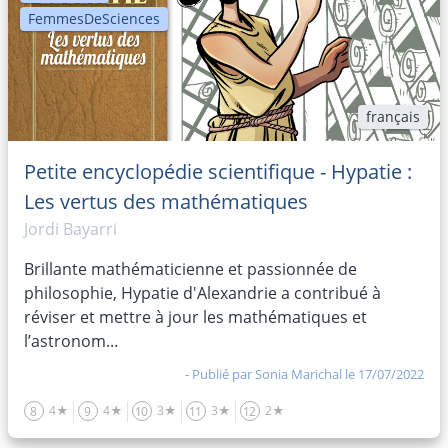
FemmesDeSciences
français
Petite encyclopédie scientifique - Hypatie :
Les vertus des mathématiques
Jordi Bayarri
Brillante mathématicienne et passionnée de
philosophie, Hypatie d'Alexandrie a contribué à
réviser et mettre à jour les mathématiques et
l’astronom...
- Publié par
Sonia Marichal
le 17/07/2022
4★
4★
3★
3★
2★
8
9
10
11
12