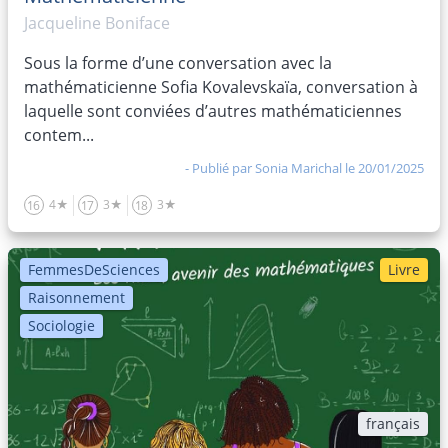
Jacqueline Boniface
Sous la forme d’une conversation avec la
mathématicienne Sofia Kovalevskaïa, conversation à
laquelle sont conviées d’autres mathématiciennes
contem...
- Publié par
Sonia Marichal
le 20/01/2025
4★
3★
3★
16
17
18
FemmesDeSciences
Livre
Raisonnement
Sociologie
français