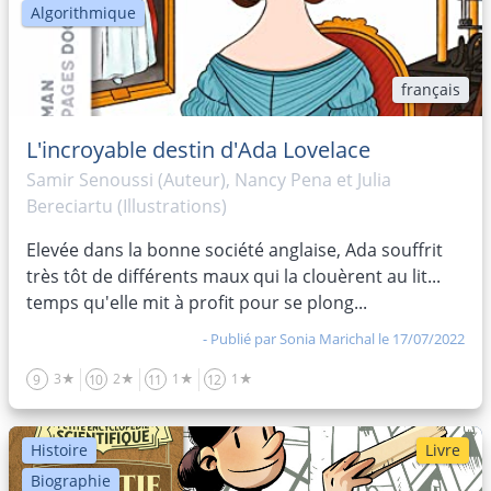
Algorithmique
français
L'incroyable destin d'Ada Lovelace
Samir Senoussi (Auteur), Nancy Pena et Julia
Bereciartu (Illustrations)
Elevée dans la bonne société anglaise, Ada souffrit
très tôt de différents maux qui la clouèrent au lit...
temps qu'elle mit à profit pour se plong...
- Publié par
Sonia Marichal
le 17/07/2022
3★
2★
1★
1★
9
10
11
12
Histoire
Livre
Biographie