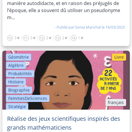
manière autodidacte, et en raison des préjugés de
l’époque, elle a souvent dû utiliser un pseudonyme
m...
- Publié par
Sonia Marichal
le 16/03/2025
3★
3★
2★
2★
1★
10
11
12
13
14
Géométrie
Livre
Algèbre
Probabilités
Histoire
Biographie
FemmesDeSciences
français
Stratégie
Transformations
Réalise des jeux scientifiques inspirés des
Statistiques
grands mathématiciens