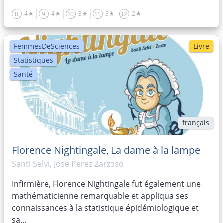
4★
4★
3★
3★
2★
8
9
10
11
12
FemmesDeSciences
Livre
Statistiques
Santé
français
Florence Nightingale, La dame à la lampe
Santi Selvi, Jose Perez Zarzoso
Infirmière, Florence Nightingale fut également une
mathématicienne remarquable et appliqua ses
connaissances à la statistique épidémiologique et
sa...