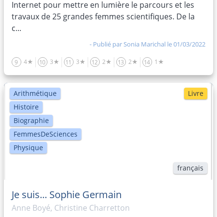
Internet pour mettre en lumière le parcours et les
travaux de 25 grandes femmes scientifiques. De la
c...
- Publié par
Sonia Marichal
le 01/03/2022
4★
3★
3★
2★
2★
1★
9
10
11
12
13
14
Arithmétique
Livre
Histoire
Biographie
FemmesDeSciences
Physique
français
Je suis... Sophie Germain
Anne Boyé, Christine Charretton