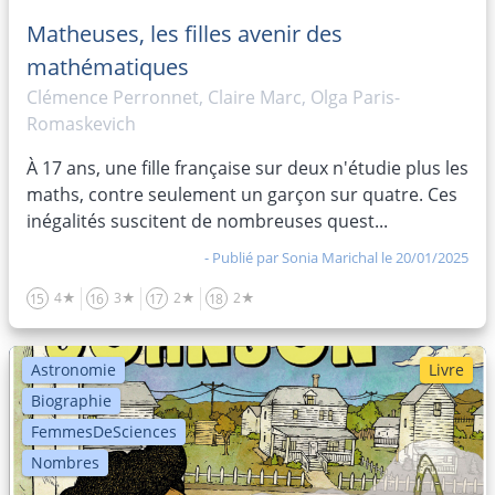
Matheuses, les filles avenir des
mathématiques
Clémence Perronnet, Claire Marc, Olga Paris-
Romaskevich
À 17 ans, une fille française sur deux n'étudie plus les
maths, contre seulement un garçon sur quatre. Ces
inégalités suscitent de nombreuses quest...
- Publié par
Sonia Marichal
le 20/01/2025
4★
3★
2★
2★
15
16
17
18
Astronomie
Livre
Biographie
FemmesDeSciences
Nombres