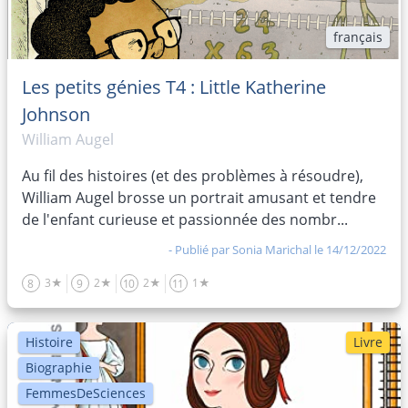
français
Les petits génies T4 : Little Katherine
Johnson
William Augel
Au fil des histoires (et des problèmes à résoudre),
William Augel brosse un portrait amusant et tendre
de l'enfant curieuse et passionnée des nombr...
- Publié par
Sonia Marichal
le 14/12/2022
3★
2★
2★
1★
8
9
10
11
Histoire
Livre
Biographie
FemmesDeSciences