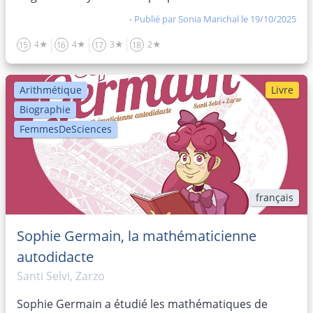
- Publié par
Sonia Marichal
le 19/10/2025
4★
4★
3★
2★
15
16
17
18
Arithmétique
Livre
Biographie
FemmesDeSciences
français
Sophie Germain, la mathématicienne
autodidacte
Santi Selvi, Zarzo
Sophie Germain a étudié les mathématiques de