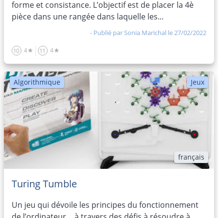
forme et consistance. L’objectif est de placer la 4è
pièce dans une rangée dans laquelle les...
- Publié par
Sonia Marichal
le 27/02/2022
4★
4★
10
11
Algorithmique
Jeux
français
Turing Tumble
Un jeu qui dévoile les principes du fonctionnement
de l’ordinateur… à travers des défis à résoudre à