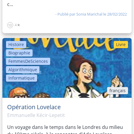
c...
- Publié par
Sonia Marichal
le 28/02/2022
4★
10
Histoire
Livre
Biographie
FemmesDeSciences
Algorithmique
Informatique
français
Opération Lovelace
Emmanuelle Kécir-Lepetit
Un voyage dans le temps dans le Londres du milieu