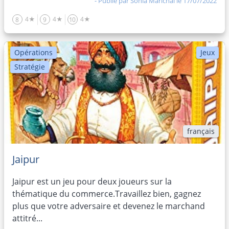
- Publié par
Sonia Marichal
le 17/07/2022
4★
4★
4★
8
9
10
Opérations
Jeux
Stratégie
français
Jaipur
Jaipur est un jeu pour deux joueurs sur la
thématique du commerce.Travaillez bien, gagnez
plus que votre adversaire et devenez le marchand
attitré...