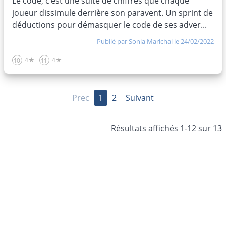
Le code, c’est une suite de chiffres que chaque
joueur dissimule derrière son paravent. Un sprint de
déductions pour démasquer le code de ses adver...
- Publié par
Sonia Marichal
le 24/02/2022
4★
4★
10
11
Prec
1
2
Suivant
Résultats affichés 1-12 sur 13