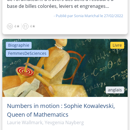
base de billes colorées, leviers et engrenages...
- Publié par
Sonia Marichal
le 27/02/2022
4★
4★
10
11
Biographie
Livre
FemmesDeSciences
anglais
Numbers in motion : Sophie Kowalevski,
Queen of Mathematics
Laurie Wallmark, Yevgenia Nayberg