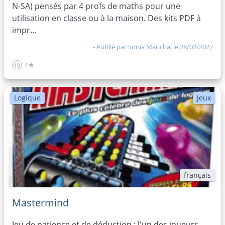
N-SA) pensés par 4 profs de maths pour une
utilisation en classe ou à la maison. Des kits PDF à
impr...
- Publié par
Sonia Marichal
le 28/02/2022
4★
10
Logique
Jeux
français
Mastermind
Jeu de patience et de déduction : l'un des joueurs