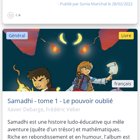
- Publié par
Sonia Marichal
le 28/02/2022
4★
10
Général
Livre
français
Samadhi - tome 1 - Le pouvoir oublié
Xavier Debarge, Frédéric Veber
Samadhi est une histoire ludo-éducative qui mêle
aventure (quête d'un trésor) et mathématiques.
Riche en rebondissement et en humour, l'album est