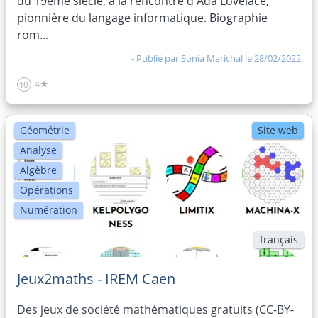
du 19ème siècle, à la rencontre d'Ada Lovelace,
pionnière du langage informatique. Biographie
rom...
- Publié par
Sonia Marichal
le 28/02/2022
4★
10
Géométrie
Site web
Analyse
Algèbre
Opérations
Numération
français
Jeux2maths - IREM Caen
Des jeux de société mathématiques gratuits (CC-BY-