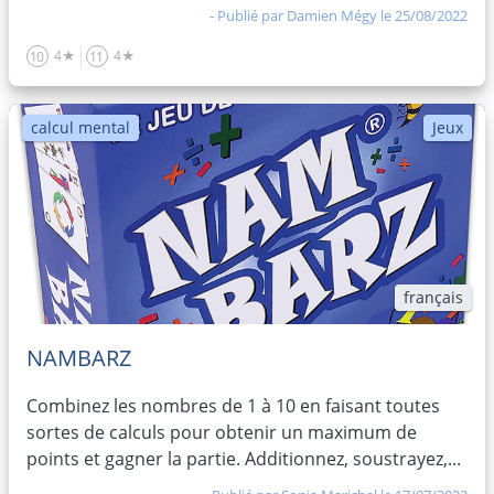
- Publié par
Damien Mégy
le 25/08/2022
4★
4★
10
11
calcul mental
Jeux
français
NAMBARZ
Combinez les nombres de 1 à 10 en faisant toutes
sortes de calculs pour obtenir un maximum de
points et gagner la partie. Additionnez, soustrayez,...