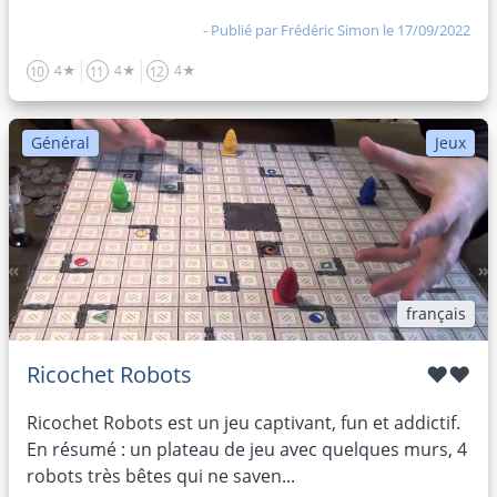
- Publié par
Frédéric Simon
le 17/09/2022
4★
4★
4★
10
11
12
Général
Jeux
français
Ricochet Robots
♥♥
Ricochet Robots est un jeu captivant, fun et addictif.
En résumé : un plateau de jeu avec quelques murs, 4
robots très bêtes qui ne saven...