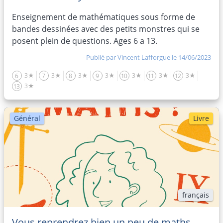
Enseignement de mathématiques sous forme de
bandes dessinées avec des petits monstres qui se
posent plein de questions. Ages 6 a 13.
- Publié par
Vincent Lafforgue
le 14/06/2023
3★
3★
3★
3★
3★
3★
3★
6
7
8
9
10
11
12
3★
13
Général
Livre
français
Vous reprendrez bien un peu de maths