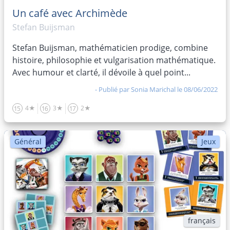
Un café avec Archimède
Stefan Buijsman
Stefan Buijsman, mathématicien prodige, combine
histoire, philosophie et vulgarisation mathématique.
Avec humour et clarté, il dévoile à quel point...
- Publié par
Sonia Marichal
le 08/06/2022
4★
3★
2★
15
16
17
Général
Jeux
français