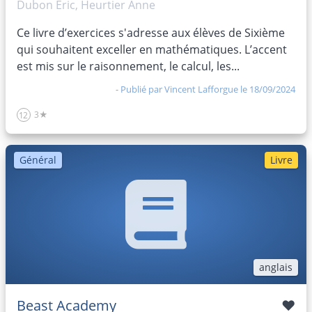
Dubon Éric, Heurtier Anne
Ce livre d’exercices s'adresse aux élèves de Sixième
qui souhaitent exceller en mathématiques. L’accent
est mis sur le raisonnement, le calcul, les...
- Publié par
Vincent Lafforgue
le 18/09/2024
3★
12
Général
Livre
anglais
Beast Academy
♥