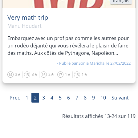
français
Very math trip
Manu Houdart
Embarquez avec un prof pas comme les autres pour
un rodéo déjanté qui vous révélera le plaisir de faire
des maths. Aux côtés de Pythagore, Napoléon...
- Publié par
Sonia Marichal
le 27/02/2022
3★
3★
2★
1★
1★
14
15
16
17
18
Prec
1
2
3
4
5
6
7
8
9
10
Suivant
Résultats affichés 13-24 sur 119