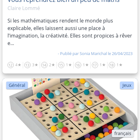
Claire Lommé
Si les mathématiques rendent le monde plus
explicable, elles laissent aussi une place à
l’imagination, la créativité. Elles sont propices à rêver
e...
- Publié par
Sonia Marichal
le 26/04/2023
4★
3★
2★
1★
1★
1★
1★
12
13
14
15
16
17
18
Général
Jeux
français