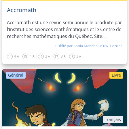
Accromath
Accromath est une revue semi-annuelle produite par
l’Institut des sciences mathématiques et le Centre de
recherches mathématiques du Québec. Site...
- Publié par
Sonia Marichal
le 01/03/2022
4★
4★
3★
3★
3★
14
15
16
17
18
Général
Livre
français