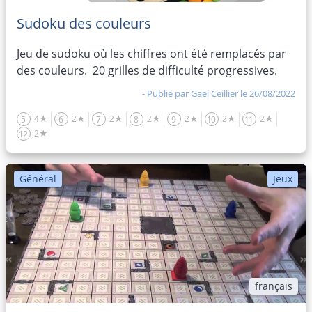
Sudoku des couleurs
Jeu de sudoku où les chiffres ont été remplacés par
des couleurs. 20 grilles de difficulté progressives.
- Publié par
Gaël Ceillier
le 26/08/2022
4★
2★
2★
2★
2★
2★
2★
5
6
7
8
9
10
11
2★
12
Général
Jeux
français