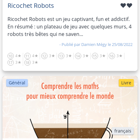
Ricochet Robots
♥♥
Ricochet Robots est un jeu captivant, fun et addictif.
En résumé : un plateau de jeu avec quelques murs, 4
robots très bêtes qui ne saven...
- Publié par
Damien Mégy
le 25/08/2022
4★
4★
3★
3★
3★
3★
3★
10
11
12
13
14
15
16
3★
3★
17
18
Général
Livre
français