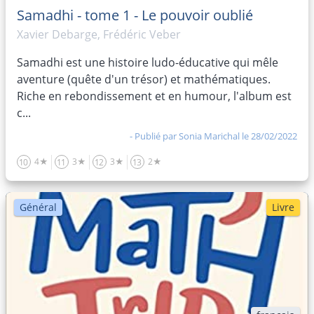
Samadhi - tome 1 - Le pouvoir oublié
Xavier Debarge, Frédéric Veber
Samadhi est une histoire ludo-éducative qui mêle
aventure (quête d'un trésor) et mathématiques.
Riche en rebondissement et en humour, l'album est
c...
- Publié par
Sonia Marichal
le 28/02/2022
4★
3★
3★
2★
10
11
12
13
Général
Livre