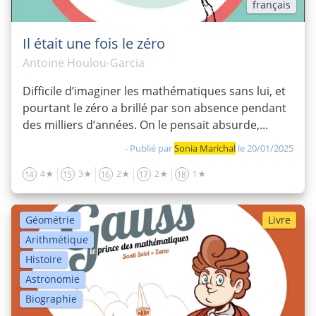
français
Il était une fois le zéro
Antoine Houlou-Garcia
Difficile d’imaginer les mathématiques sans lui, et
pourtant le zéro a brillé par son absence pendant
des milliers d’années. On le pensait absurde,...
- Publié par
Sonia Marichal
le 20/01/2025
4★
3★
2★
2★
1★
14
15
16
17
18
Géométrie
Livre
Arithmétique
Histoire
Astronomie
Biographie