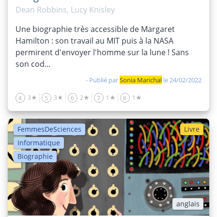
Dean Robbins, Lucy Knisley
Une biographie très accessible de Margaret
Hamilton : son travail au MIT puis à la NASA
permirent d'envoyer l'homme sur la lune ! Sans
son cod...
- Publié par
Sonia Marichal
le 24/02/2022
3★
3★
2★
1★
1★
4
5
6
7
8
FemmesDeSciences
Livre
Informatique
Biographie
anglais