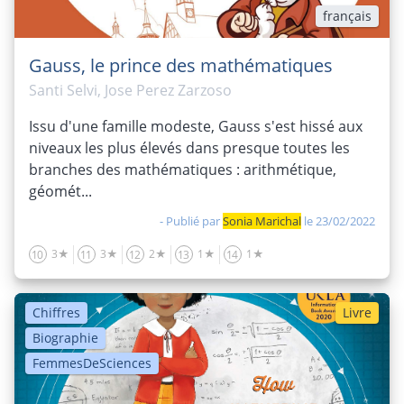
français
Gauss, le prince des mathématiques
Santi Selvi, Jose Perez Zarzoso
Issu d'une famille modeste, Gauss s'est hissé aux
niveaux les plus élevés dans presque toutes les
branches des mathématiques : arithmétique,
géomét...
- Publié par
Sonia Marichal
le 23/02/2022
3★
3★
2★
1★
1★
10
11
12
13
14
Chiffres
Livre
Biographie
FemmesDeSciences