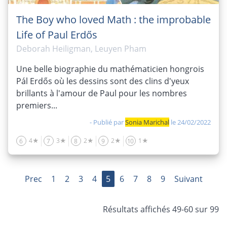
The Boy who loved Math : the improbable
Life of Paul Erdős
Deborah Heiligman, Leuyen Pham
Une belle biographie du mathématicien hongrois
Pál Erdős où les dessins sont des clins d'yeux
brillants à l'amour de Paul pour les nombres
premiers...
- Publié par
Sonia Marichal
le 24/02/2022
4★
3★
2★
2★
1★
6
7
8
9
10
Prec
1
2
3
4
5
6
7
8
9
Suivant
Résultats affichés 49-60 sur 99