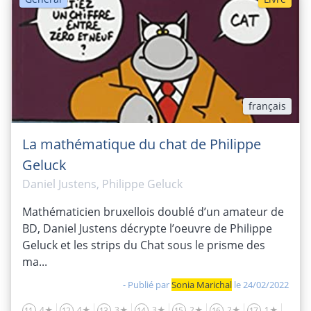
français
La mathématique du chat de Philippe
Geluck
Daniel Justens, Philippe Geluck
Mathématicien bruxellois doublé d’un amateur de
BD, Daniel Justens décrypte l’oeuvre de Philippe
Geluck et les strips du Chat sous le prisme des
ma...
- Publié par
Sonia Marichal
le 24/02/2022
4★
4★
3★
3★
2★
2★
1★
11
12
13
14
15
16
17