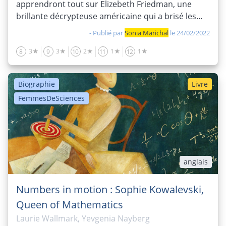
apprendront tout sur Elizebeth Friedman, une
brillante décrypteuse américaine qui a brisé les...
- Publié par
Sonia Marichal
le 24/02/2022
3★
3★
2★
1★
1★
8
9
10
11
12
Biographie
Livre
FemmesDeSciences
anglais
Numbers in motion : Sophie Kowalevski,
Queen of Mathematics
Laurie Wallmark, Yevgenia Nayberg