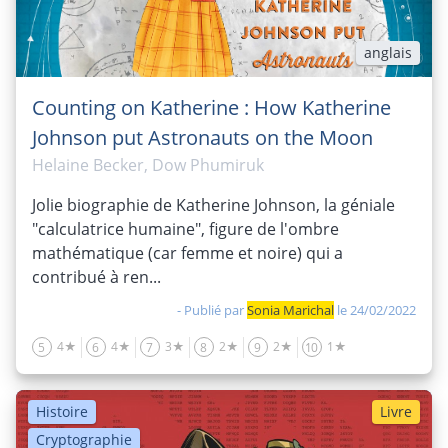
anglais
Counting on Katherine : How Katherine
Johnson put Astronauts on the Moon
Helaine Becker, Dow Phumiruk
Jolie biographie de Katherine Johnson, la géniale
"calculatrice humaine", figure de l'ombre
mathématique (car femme et noire) qui a
contribué à ren...
- Publié par
Sonia Marichal
le 24/02/2022
4★
4★
3★
2★
2★
1★
5
6
7
8
9
10
Histoire
Livre
Cryptographie