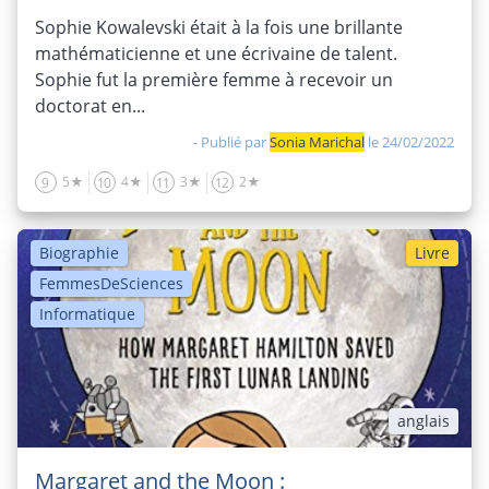
Sophie Kowalevski était à la fois une brillante
mathématicienne et une écrivaine de talent.
Sophie fut la première femme à recevoir un
doctorat en...
- Publié par
Sonia Marichal
le 24/02/2022
5★
4★
3★
2★
9
10
11
12
Biographie
Livre
FemmesDeSciences
Informatique
anglais
Margaret and the Moon :