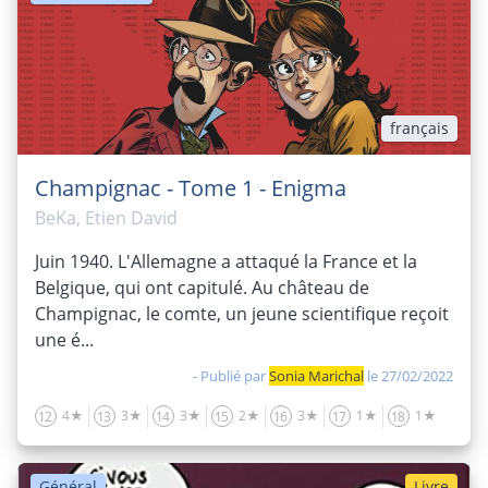
français
Champignac - Tome 1 - Enigma
BeKa, Etien David
Juin 1940. L'Allemagne a attaqué la France et la
Belgique, qui ont capitulé. Au château de
Champignac, le comte, un jeune scientifique reçoit
une é...
- Publié par
Sonia Marichal
le 27/02/2022
4★
3★
3★
2★
3★
1★
1★
12
13
14
15
16
17
18
Général
Livre