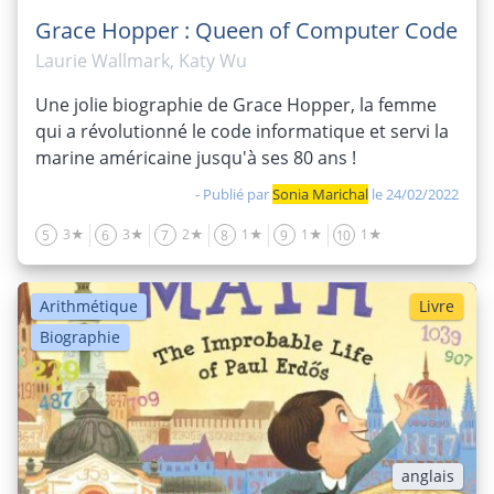
Grace Hopper : Queen of Computer Code
Laurie Wallmark, Katy Wu
Une jolie biographie de Grace Hopper, la femme
qui a révolutionné le code informatique et servi la
marine américaine jusqu'à ses 80 ans !
- Publié par
Sonia Marichal
le 24/02/2022
3★
3★
2★
1★
1★
1★
5
6
7
8
9
10
Arithmétique
Livre
Biographie
anglais