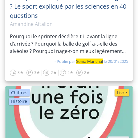
? Le sport expliqué par les sciences en 40
questions
Amandine Aftalion
Pourquoi le sprinter décélère-t-il avant la ligne
d’arrivée ? Pourquoi la balle de golf a-t-elle des
alvéoles ? Pourquoi nage-t-on mieux légèrement...
- Publié par
Sonia Marichal
le 20/01/2025
3★
3★
2★
2★
2★
14
15
16
17
18
Chiffres
Livre
Histoire